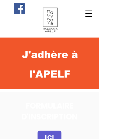
J'adhère à
l'APELF
FORMULAIRE
D'INSCRIPTION
ICI