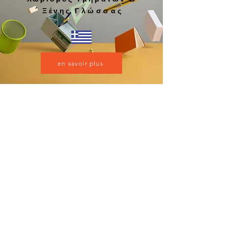
´
Ξένης
Γλώσσας
en savoir plus