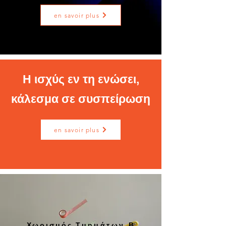
en savoir plus
Η ισχύς εν τη ενώσει,
κάλεσμα σε συσπείρωση
en savoir plus
​Χωρισμός
Τμημάτων
Β