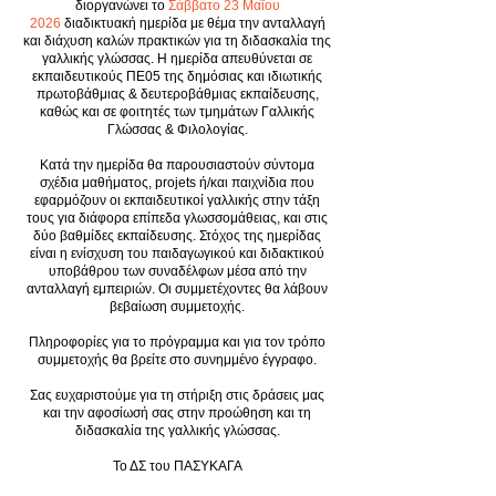
διοργανώνει το
Σάββατο 23 Μαΐου
2026
διαδικτυακή ημερίδα με θέμα την ανταλλαγή
και διάχυση καλών πρακτικών για τη διδασκαλία της
γαλλικής γλώσσας. Η ημερίδα απευθύνεται σε
εκπαιδευτικούς ΠΕ05 της δημόσιας και ιδιωτικής
πρωτοβάθμιας & δευτεροβάθμιας εκπαίδευσης,
καθώς και σε φοιτητές των τμημάτων Γαλλικής
Γλώσσας & Φιλολογίας.
Κατά την ημερίδα θα παρουσιαστούν σύντομα
σχέδια μαθήματος, projets ή/και παιχνίδια που
εφαρμόζουν οι εκπαιδευτικοί γαλλικής στην τάξη
τους για διάφορα επίπεδα γλωσσομάθειας, και στις
δύο βαθμίδες εκπαίδευσης. Στόχος της ημερίδας
είναι η ενίσχυση του παιδαγωγικού και διδακτικού
υποβάθρου των συναδέλφων μέσα από την
ανταλλαγή εμπειριών. Οι συμμετέχοντες θα λάβουν
βεβαίωση συμμετοχής.
Πληροφορίες για το πρόγραμμα και για τον τρόπο
συμμετοχής θα βρείτε στο συνημμένο έγγραφο.
Σας ευχαριστούμε για τη στήριξη στις δράσεις μας
και την αφοσίωσή σας στην προώθηση και τη
διδασκαλία της γαλλικής γλώσσας.
Το ΔΣ του ΠΑΣΥΚΑΓΑ